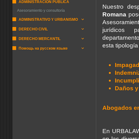
ADMINISTRACIÓN PUBLICA
Nuestro de
Asesoramiento y consultoría
Romana
pose
ADMINISTRATIVO Y URBANISMO
Asesoramiento
jurídicos
DERECHO CIVIL
departament
DERECHO MERCANTIL
esta tipología
Помощь на русском языке
Impaga
Indemniz
Incumpli
Daños y 
Abogados e
En URBALA
en las divers