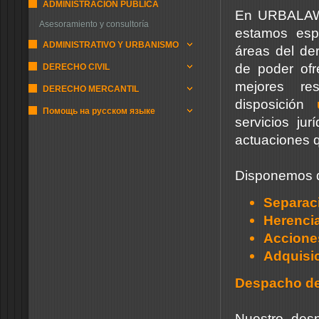
ADMINISTRACIÓN PUBLICA
En URBALA
Asesoramiento y consultoría
estamos espe
ADMINISTRATIVO Y URBANISMO
áreas del der
de poder ofr
DERECHO CIVIL
mejores re
DERECHO MERCANTIL
disposición
Помощь на русском языке
servicios ju
actuaciones q
Disponemos de
Separac
Herenci
Acciones
Adquisic
Despacho d
Nuestro de