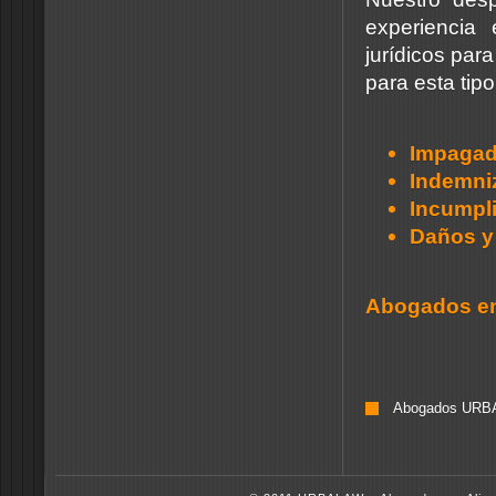
experiencia 
jurídicos pa
para esta tipo
Impaga
Indemniz
Incumpli
Daños y 
Abogados e
Abogados URBAL